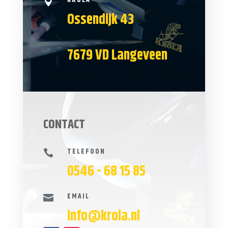
KROLA

Ossendijk 43
7679 VD Langeveen
CONTACT
TELEFOON

0546 - 68 15 85
EMAIL

info@krola.nl